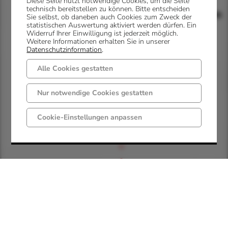
Diese Seite nutzt notwendige Cookies, um die Seite
technisch bereitstellen zu können. Bitte entscheiden
Rechtsgrundlagen
Sie selbst, ob daneben auch Cookies zum Zweck der
statistischen Auswertung aktiviert werden dürfen. Ein
Widerruf Ihrer Einwilligung ist jederzeit möglich.
Weitere Informationen erhalten Sie in unserer
Datenschutzinformation
.
Alle Cookies gestatten
B
Nur notwendige Cookies gestatten
u
n
Cookie-Einstellungen anpassen
d
e
s
m
e
l
d