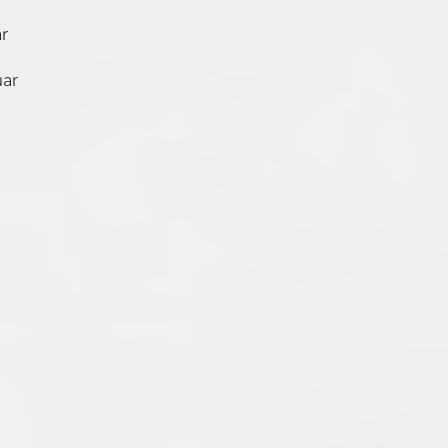
ar
uar