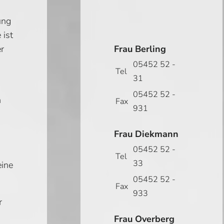
ung
 ist
r
Frau Berling
05452 52 -
Tel
31
05452 52 -
n
Fax
931
Frau Diekmann
05452 52 -
Tel
33
eine
05452 52 -
Fax
933
r
Frau Overberg