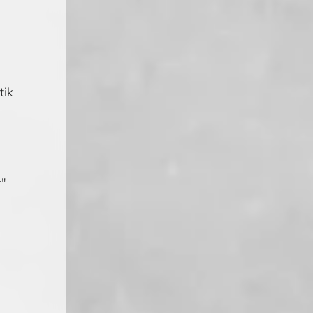
tik
r"