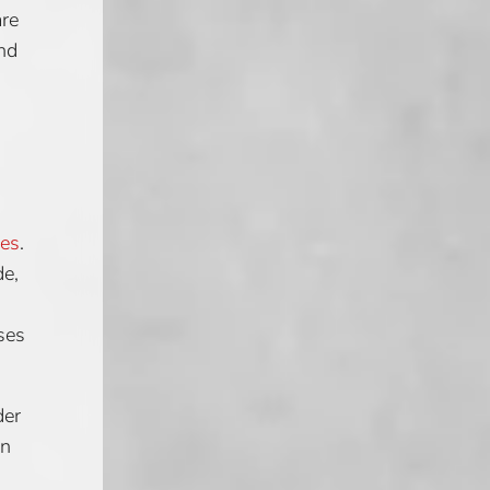
äre
nd
fes
.
e,
ses
der
en
e