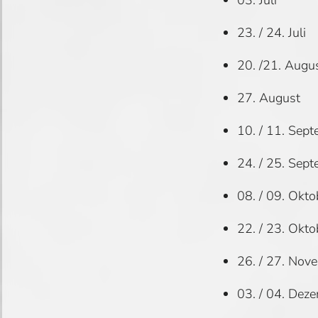
23. / 24. Juli
20. /21. Augu
27. August
10. / 11. Sep
24. / 25. Sep
08. / 09. Okto
22. / 23. Okto
26. / 27. Nov
03. / 04. Dez