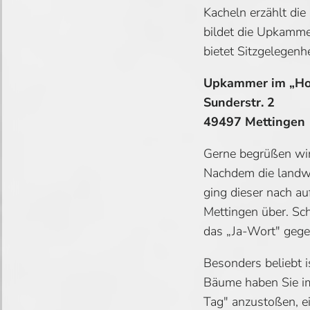
Kacheln erzählt die
bildet die Upkamm
bietet Sitzgelegenh
Upkammer im „Hot
Sunderstr. 2
49497 Mettingen
Gerne begrüßen wir
Nachdem die landw
ging dieser nach a
Mettingen über. Sc
das „Ja-Wort" gege
Besonders beliebt 
Bäume haben Sie im
Tag" anzustoßen, e