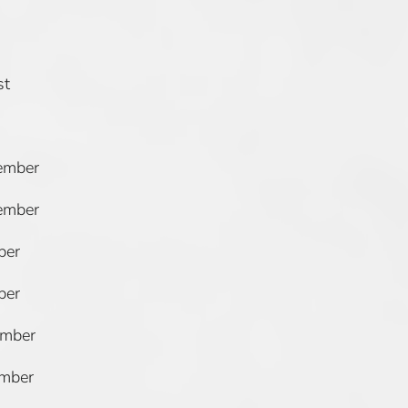
st
tember
tember
ber
ber
ember
ember