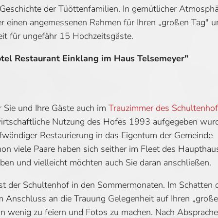
 Geschichte der Tüöttenfamilien. In gemütlicher Atmosph
er einen angemessenen Rahmen für Ihren „großen Tag" u
eit für ungefähr 15 Hochzeitsgäste.
el Restaurant Einklang im Haus Telsemeyer"
 Sie und Ihre Gäste auch im
Trauzimmer des Schultenho
irtschaftliche Nutzung des Hofes 1993 aufgegeben wurd
ufwändiger Restaurierung in das Eigentum der Gemeinde
hon viele Paare haben sich seither im Fleet des Haupthau
ben und vielleicht möchten auch Sie daran anschließen.
ist der Schultenhof in den Sommermonaten. Im Schatten 
 Anschluss an die Trauung Gelegenheit auf Ihren „groß
in wenig zu feiern und Fotos zu machen. Nach Absprach