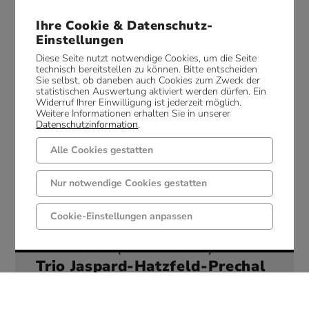
Ihre Cookie & Datenschutz-
MEETMUSIC (DRAIFLESSEN)
Einstellungen
Luca Sestak Trio
Diese Seite nutzt notwendige Cookies, um die Seite
technisch bereitstellen zu können. Bitte entscheiden
Sie selbst, ob daneben auch Cookies zum Zweck der
statistischen Auswertung aktiviert werden dürfen. Ein
Widerruf Ihrer Einwilligung ist jederzeit möglich.
Weitere Informationen erhalten Sie in unserer
Datenschutzinformation
.
19:30 Uhr
Alle Cookies gestatten
Nur notwendige Cookies gestatten
Fr., 21. August
Cookie-Einstellungen anpassen
MEETMUSIC (DRAIFLESSEN)
Trio Jaspard-Hatzfeld-Prechal
– Kulinarische Konzert