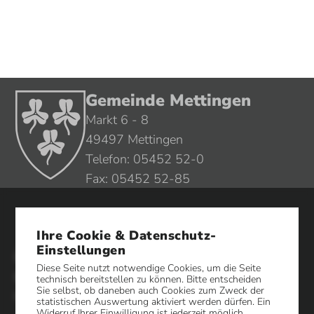
Gemeinde Mettingen
Markt 6 - 8
49497 Mettingen
Telefon: 05452 52-0
Fax: 05452 52-85
Impressum
Ihre Cookie & Datenschutz-
Datenschutz
Einstellungen
Öffnungszeiten
Diese Seite nutzt notwendige Cookies, um die Seite
Gemeindeverwaltung
technisch bereitstellen zu können. Bitte entscheiden
Sie selbst, ob daneben auch Cookies zum Zweck der
Montag-Freitag
Montag-Dienstag
statistischen Auswertung aktiviert werden dürfen. Ein
Widerruf Ihrer Einwilligung ist jederzeit möglich.