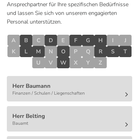
Ansprechpartner für Ihre spezifischen Bedürfnisse
und lassen Sie sich von unserem engagierten
Personal unterstützen.
A
B
C
D
E
F
G
H
I
J
K
L
M
N
O
P
Q
R
S
T
U
V
W
X
Y
Z
Herr
Baumann
Finanzen / Schulen / Liegenschaften
Herr
Belting
Bauamt