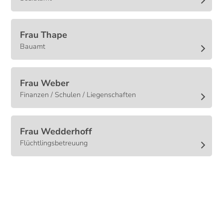
Frau
Thape
Bauamt
Frau
Weber
Finanzen / Schulen / Liegenschaften
Frau
Wedderhoff
Flüchtlingsbetreuung