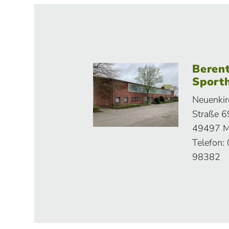
Beren
Sporth
Neuenkir
Straße 6
49497 M
Telefon:
98382