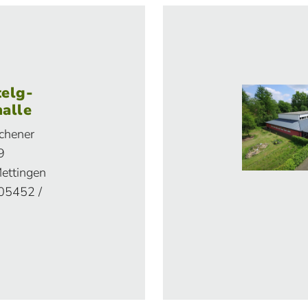
telg-
alle
chener
9
ettingen
 05452 /