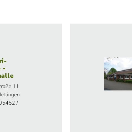
i-
 -
alle
traße 11
ettingen
 05452 /