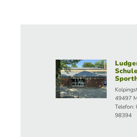
Ludger
Schule
Sporth
Kolpings
49497 M
Telefon:
98394