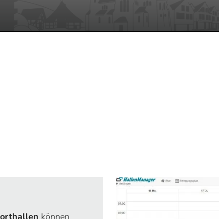
orthallen
können