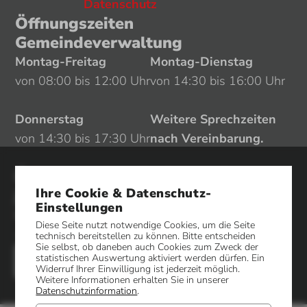
Datenschutz
Öffnungszeiten
Gemeindeverwaltung
Montag-Freitag
Montag-Dienstag
von 08:00 bis 12:00 Uhr
von 14:30 bis 16:00 Uhr
Donnerstag
Weitere Sprechzeiten
von 14:30 bis 17:30 Uhr
nach Vereinbarung.
Öffnungszeiten Sozialamt /
jobcenter / Standesamt
Ihre Cookie & Datenschutz-
Einstellungen
Montag-Freitag
Donnerstag
Diese Seite nutzt notwendige Cookies, um die Seite
von 08:00 bis 12:00 Uhr
von 14:30 bis 17:30 Uhr
technisch bereitstellen zu können. Bitte entscheiden
Sie selbst, ob daneben auch Cookies zum Zweck der
statistischen Auswertung aktiviert werden dürfen. Ein
Widerruf Ihrer Einwilligung ist jederzeit möglich.
Weitere Informationen erhalten Sie in unserer
Datenschutzinformation
.