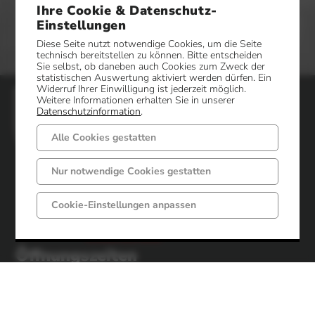
Ihre Cookie & Datenschutz-
Einstellungen
Diese Seite nutzt notwendige Cookies, um die Seite
technisch bereitstellen zu können. Bitte entscheiden
Sie selbst, ob daneben auch Cookies zum Zweck der
statistischen Auswertung aktiviert werden dürfen. Ein
Widerruf Ihrer Einwilligung ist jederzeit möglich.
Gemeinde Mettingen
Weitere Informationen erhalten Sie in unserer
Datenschutzinformation
.
Markt 6 - 8
49497 Mettingen
Alle Cookies gestatten
Telefon: 05452 52-0
Nur notwendige Cookies gestatten
Fax: 05452 52-85
Cookie-Einstellungen anpassen
Impressum
Datenschutz
Öffnungszeiten
Gemeindeverwaltung
Montag-Freitag
Montag-Dienstag
von 08:00 bis 12:00 Uhr
von 14:30 bis 16:00 Uhr