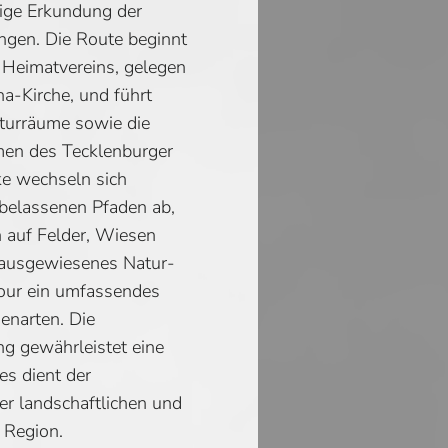
tige Erkundung der
ngen. Die Route beginnt
 Heimatvereins, gelegen
a-Kirche, und führt
aturräume sowie die
men des Tecklenburger
ke wechseln sich
belassenen Pfaden ab,
en auf Felder, Wiesen
 ausgewiesenes Natur-
tour ein umfassendes
genarten. Die
g gewährleistet eine
es dient der
er landschaftlichen und
 Region.