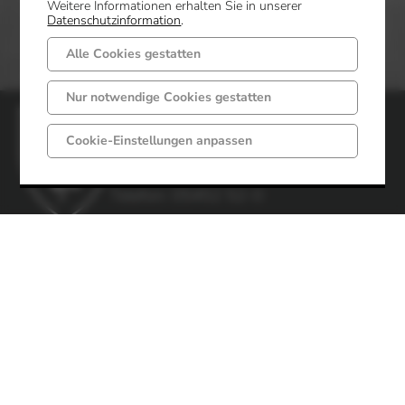
Weitere Informationen erhalten Sie in unserer
Datenschutzinformation
.
Alle Cookies gestatten
Nur notwendige Cookies gestatten
Gemeinde Mettingen
Cookie-Einstellungen anpassen
Markt 6 - 8
49497 Mettingen
Telefon: 05452 52-0
Fax: 05452 52-85
Impressum
Datenschutz
Öffnungszeiten
Gemeindeverwaltung
Montag-Freitag
Montag-Dienstag
von 08:00 bis 12:00 Uhr
von 14:30 bis 16:00 Uhr