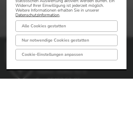
statistischen Auswertung aktiviert werden dürfen. Ein
Widerruf Ihrer Einwilligung ist jederzeit möglich.
Weitere Informationen erhalten Sie in unserer
Datenschutzinformation
.
Alle Cookies gestatten
Nur notwendige Cookies gestatten
Gemeinde Mettingen
Markt 6 - 8
Cookie-Einstellungen anpassen
49497 Mettingen
Telefon: 05452 52-0
Fax: 05452 52-85
Impressum
Datenschutz
Öffnungszeiten
Gemeindeverwaltung
Montag-Freitag
Montag-Dienstag