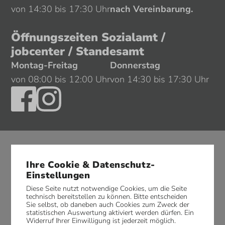
von 14:30 bis 17:30 Uhr
nach Vereinbarung.
Öffnungszeiten Sozialamt /
jobcenter / Standesamt
Montag-Freitag
Donnerstag
von 08:00 bis 12:00 Uhr
von 14:30 bis 17:30 Uhr
Ihre Cookie & Datenschutz-
Einstellungen
Diese Seite nutzt notwendige Cookies, um die Seite
technisch bereitstellen zu können. Bitte entscheiden
Sie selbst, ob daneben auch Cookies zum Zweck der
statistischen Auswertung aktiviert werden dürfen. Ein
Widerruf Ihrer Einwilligung ist jederzeit möglich.