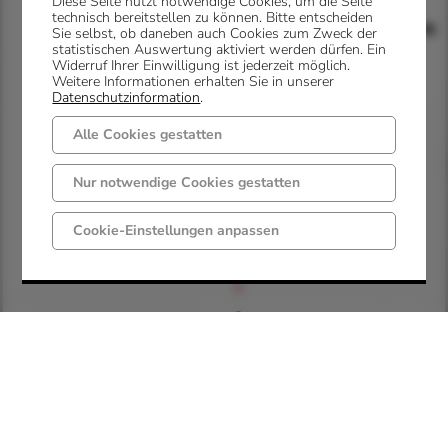
Diese Seite nutzt notwendige Cookies, um die Seite
technisch bereitstellen zu können. Bitte entscheiden
Rechtsgrundlagen
Sie selbst, ob daneben auch Cookies zum Zweck der
statistischen Auswertung aktiviert werden dürfen. Ein
Widerruf Ihrer Einwilligung ist jederzeit möglich.
Weitere Informationen erhalten Sie in unserer
Datenschutzinformation
.
Alle Cookies gestatten
B
Nur notwendige Cookies gestatten
u
n
Cookie-Einstellungen anpassen
d
e
s
m
e
l
d