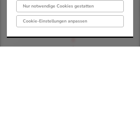
e
Nur notwendige Cookies gestatten
s
Cookie-Einstellungen anpassen
e
t
z
(
P
S
t
G
)
V
e
r
o