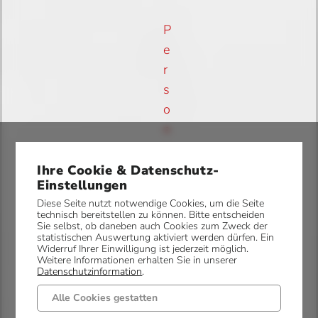
P
e
r
s
o
n
e
n
Ihre Cookie & Datenschutz-
Einstellungen
s
Diese Seite nutzt notwendige Cookies, um die Seite
t
technisch bereitstellen zu können. Bitte entscheiden
Sie selbst, ob daneben auch Cookies zum Zweck der
a
statistischen Auswertung aktiviert werden dürfen. Ein
n
Widerruf Ihrer Einwilligung ist jederzeit möglich.
Weitere Informationen erhalten Sie in unserer
d
Datenschutzinformation
.
s
Alle Cookies gestatten
g