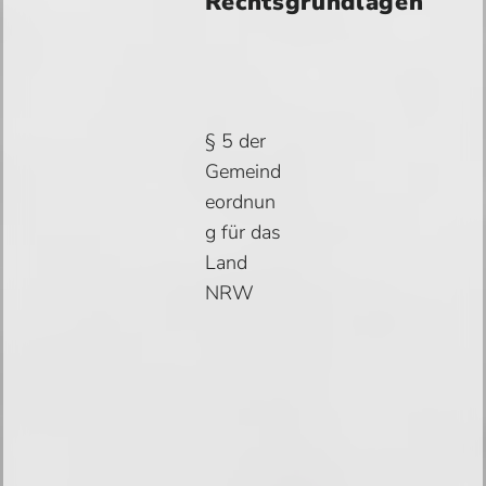
Rechtsgrundlagen
§ 5 der
Gemeind
eordnun
g für das
Land
NRW