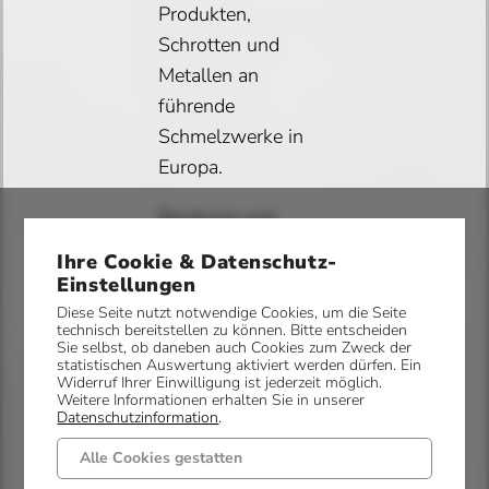
Produkten,
Schrotten und
Metallen an
führende
Schmelzwerke in
Europa.
Beratung und
Entsorgungskonzepte
Ihre Cookie & Datenschutz-
für
Einstellungen
Produktionsbetriebe.
Diese Seite nutzt notwendige Cookies, um die Seite
technisch bereitstellen zu können. Bitte entscheiden
Sie selbst, ob daneben auch Cookies zum Zweck der
Mit unserem
statistischen Auswertung aktiviert werden dürfen. Ein
Widerruf Ihrer Einwilligung ist jederzeit möglich.
langjährigen Know
Weitere Informationen erhalten Sie in unserer
Datenschutzinformation
.
How von über 35
Jahren, können wir
Alle Cookies gestatten
Sie perfekt beraten