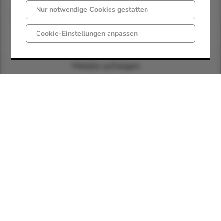
und den optimalen,
Nur notwendige Cookies gestatten
bestmöglichen Weg
Cookie-Einstellungen anpassen
für Ihre Abfälle,
Stahlschrotte und
Metalle aufzeigen.
ROHAL GmbH
Rohstoffhandel
Lingen
Schillerstr. 25
49811 Lingen
(Ems)
Handelsbüro:
Muckhorster Weg 8