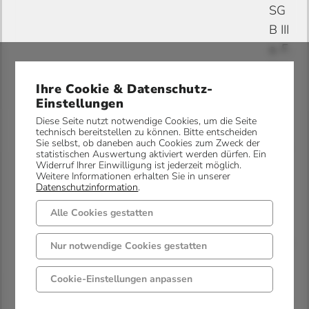
SG
B III
a. F.
(ne
u:
Ihre Cookie & Datenschutz-
Einstellungen
§§
Diese Seite nutzt notwendige Cookies, um die Seite
12
technisch bereitstellen zu können. Bitte entscheiden
Sie selbst, ob daneben auch Cookies zum Zweck der
2 ff.
statistischen Auswertung aktiviert werden dürfen. Ein
SG
Widerruf Ihrer Einwilligung ist jederzeit möglich.
Weitere Informationen erhalten Sie in unserer
B
Datenschutzinformation
.
III),
Alle Cookies gestatten
die
nich
Nur notwendige Cookies gestatten
t
bei
Cookie-Einstellungen anpassen
den