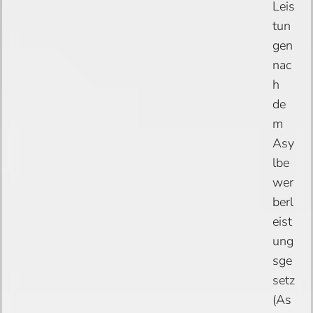
Leis
tun
gen
nac
h
de
m
Asy
lbe
wer
berl
eist
ung
sge
setz
(As