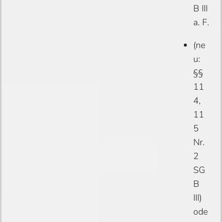
B III
a. F.
(ne
u:
§§
11
4,
11
5
Nr.
2
SG
B
III)
ode