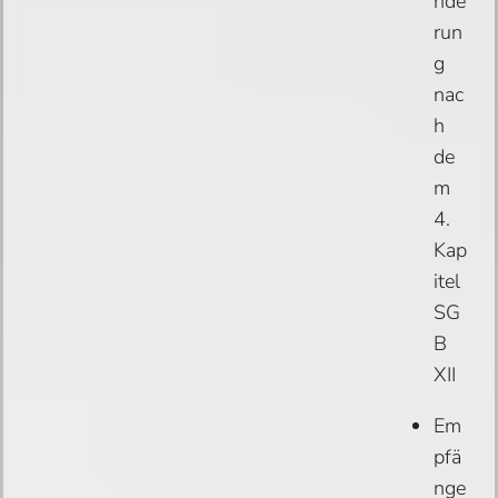
nde
run
g
nac
h
de
m
4.
Kap
itel
SG
B
XII
Em
pfä
nge