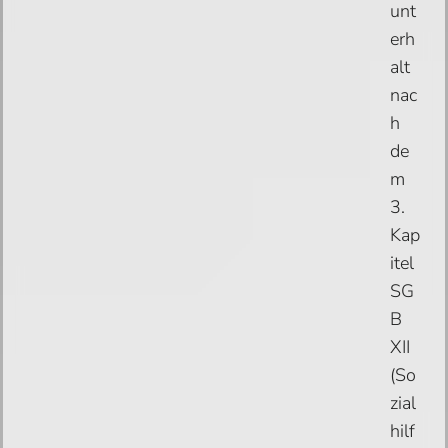
unt
erh
alt
nac
h
de
m
3.
Kap
itel
SG
B
XII
(So
zial
hilf