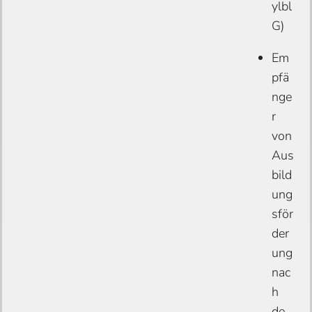
ylbl
G)
Em
pfä
nge
r
von
Aus
bild
ung
sför
der
ung
nac
h
de