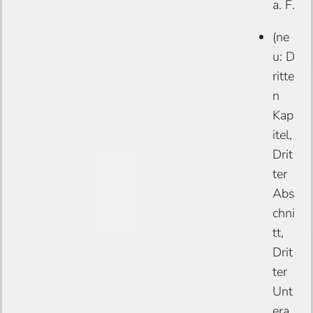
a. F.
(ne
u: D
ritte
n
Kap
itel,
Drit
ter
Abs
chni
tt,
Drit
ter
Unt
era