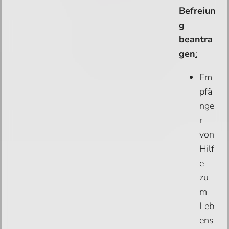
Befreiun
g
beantra
gen
:
Em
pfä
nge
r
von
Hilf
e
zu
m
Leb
ens