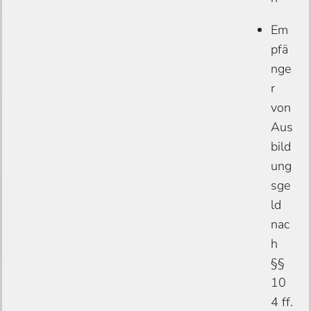
Em
pfä
nge
r
von
Aus
bild
ung
sge
ld
nac
h
§§
10
4 ff.