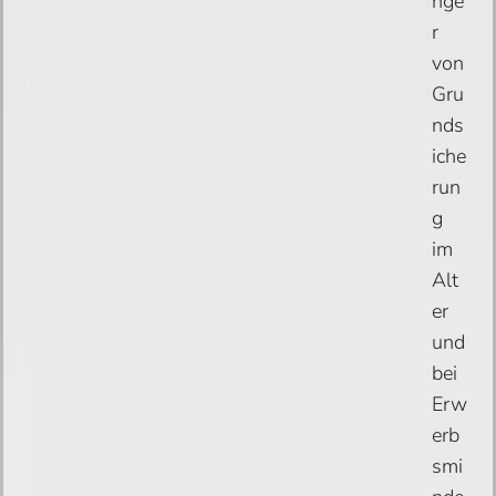
nge
r
von
Gru
nds
iche
run
g
im
Alt
er
und
bei
Erw
erb
smi