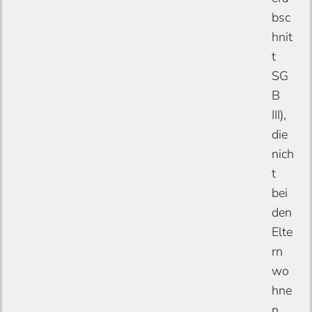
bsc
hnit
t
SG
B
III),
die
nich
t
bei
den
Elte
rn
wo
hne
n