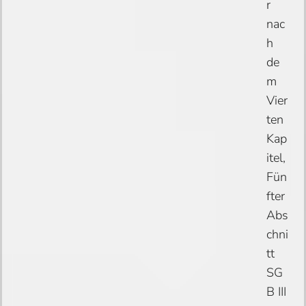
r
nac
h
de
m
Vier
ten
Kap
itel,
Fün
fter
Abs
chni
tt
SG
B III