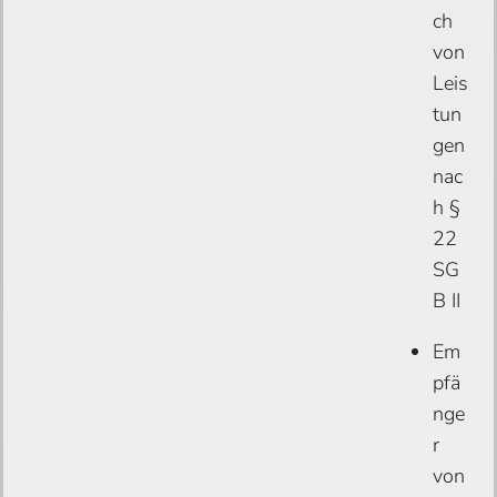
ch
von
Leis
tun
gen
nac
h §
22
SG
B II
Em
pfä
nge
r
von