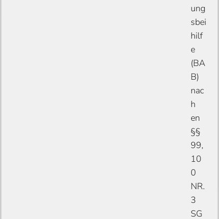
ung
sbei
hilf
e
(BA
B)
nac
h
en
§§
99,
10
0
NR.
3
SG