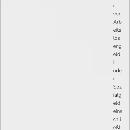
r
von
Arb
eits
los
eng
eld
II
ode
r
Soz
ialg
eld
eins
chli
eßli