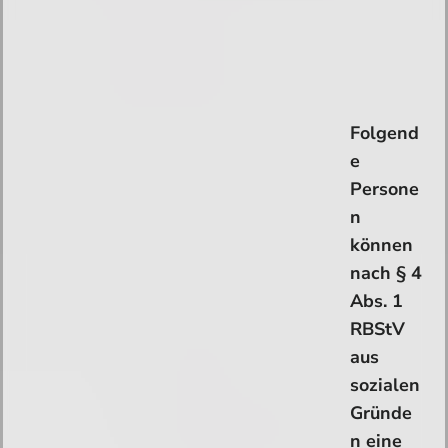
Folgend
e
Persone
n
können
nach § 4
Abs. 1
RBStV
aus
sozialen
Gründe
n eine