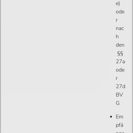
e)
ode
r
nac
h
den
§§
27a
ode
r
27d
BV
G
Em
pfä