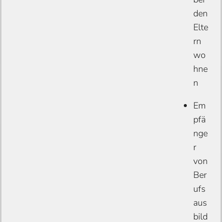
den
Elte
rn
wo
hne
n
Em
pfä
nge
r
von
Ber
ufs
aus
bild