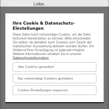
Liebe.
Vereinbaren Sie gerne
Ihre Cookie & Datenschutz-
Einstellungen
einen Termin mit
Diese Seite nutzt notwendige Cookies, um die Seite
uns. Wir beraten Sie
technisch bereitstellen zu können. Bitte entscheiden
unverbindlich zu
Sie selbst, ob daneben auch Cookies zum Zweck der
statistischen Auswertung aktiviert werden dürfen. Ein
unserem
Widerruf Ihrer Einwilligung ist jederzeit möglich.
Weitere Informationen erhalten Sie in unserer
vollständigen
Datenschutzinformation
.
Angebot.
Alle Cookies gestatten
Nur notwendige Cookies gestatten
Wir bieten auch eine
kostenlose
Cookie-Einstellungen anpassen
Pflegeberatung an.