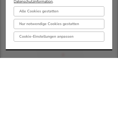
Datenschutzinformation
.
n
v
Alle Cookies gestatten
e
Nur notwendige Cookies gestatten
r
k
Cookie-Einstellungen anpassen
e
h
r
s
o
r
d
n
u
n
g