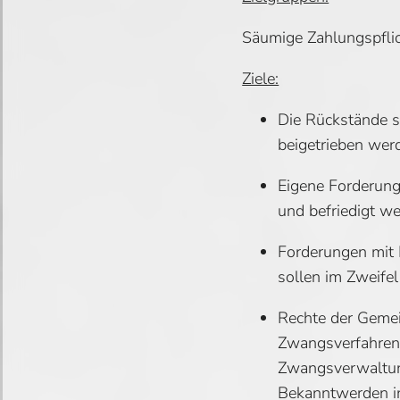
Säumige Zahlungspflich
Ziele:
Die Rückstände so
beigetrieben wer
Eigene Forderung
und befriedigt w
Forderungen mit 
sollen im Zweife
Rechte der Geme
Zwangsverfahren (
Zwangsverwaltun
Bekanntwerden in