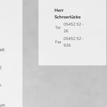
Herr
Schroerlücke
05452 52 -
Tel
26
05452 52 -
Fax
926
elt
)
n
 um