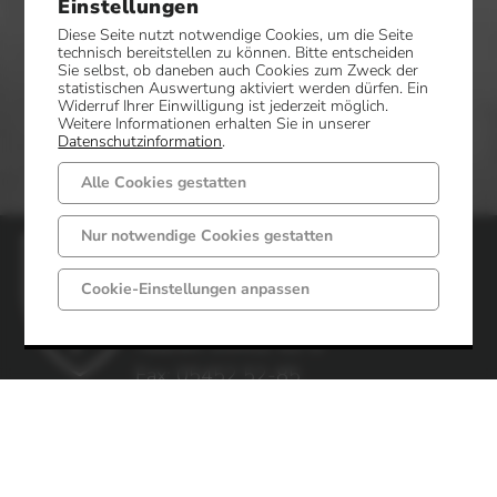
Einstellungen
Diese Seite nutzt notwendige Cookies, um die Seite
technisch bereitstellen zu können. Bitte entscheiden
Sie selbst, ob daneben auch Cookies zum Zweck der
statistischen Auswertung aktiviert werden dürfen. Ein
Widerruf Ihrer Einwilligung ist jederzeit möglich.
Weitere Informationen erhalten Sie in unserer
Datenschutzinformation
.
Alle Cookies gestatten
Nur notwendige Cookies gestatten
Gemeinde Mettingen
Markt 6 - 8
Cookie-Einstellungen anpassen
49497 Mettingen
Telefon: 05452 52-0
Fax: 05452 52-85
Impressum
Datenschutz