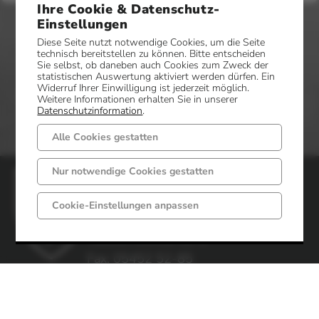
Ihre Cookie & Datenschutz-
Einstellungen
Diese Seite nutzt notwendige Cookies, um die Seite
technisch bereitstellen zu können. Bitte entscheiden
Sie selbst, ob daneben auch Cookies zum Zweck der
statistischen Auswertung aktiviert werden dürfen. Ein
Widerruf Ihrer Einwilligung ist jederzeit möglich.
Weitere Informationen erhalten Sie in unserer
Datenschutzinformation
.
Alle Cookies gestatten
Nur notwendige Cookies gestatten
Gemeinde Mettingen
Markt 6 - 8
Cookie-Einstellungen anpassen
49497 Mettingen
Telefon: 05452 52-0
Fax: 05452 52-85
Impressum
Datenschutz