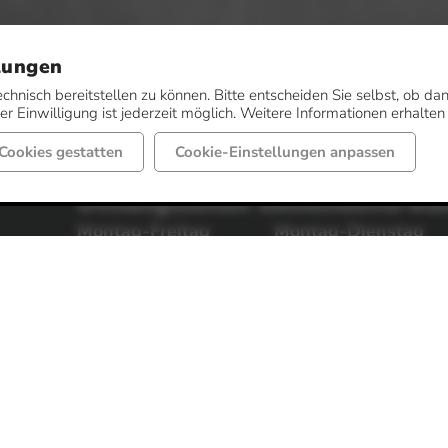
lungen
echnisch bereitstellen zu können. Bitte entscheiden Sie selbst, ob 
r Einwilligung ist jederzeit möglich. Weitere Informationen erhalten
Cookies gestatten
Cookie-Einstellungen anpassen
Öffnungszeiten Gemeindeverwa
Montag-Freitag
Montag-Dienstag
von 08:00 bis 12:00 Uhr
von 14:30 bis 16:00 
Donnerstag
Weitere Sprechzeit
von 14:30 bis 17:30 Uhr
nach Vereinbarung.
Öffnungszeiten Sozialamt / jobc
Montag-Freitag
Donnerstag