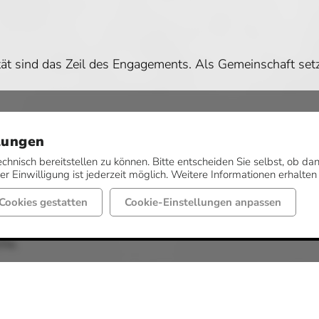
ät sind das Zeil des Engagements. Als Gemeinschaft setzt
.
nd Hilfe im Arbeits- und Sozialrecht an. Sie vertritt sie 
lungen
 Dienstleistung ist im Mitgliedsbeitrag im Umfang der Re
echnisch bereitstellen zu können. Bitte entscheiden Sie selbst, ob 
r Einwilligung ist jederzeit möglich. Weitere Informationen erhalten
a recht aktiv. Betriebsbesichtigungen und gesellige Vera
äßig im Einsatz. Unter anderem werden Andachten vorberei
Cookies gestatten
Cookie-Einstellungen anpassen
dem 2. Adventssonntag die Barbaramesse. Dieser Festtag i
che.