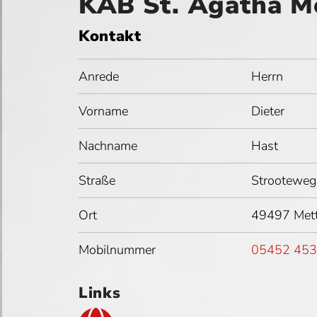
KAB St. Agatha M
Kontakt
Anrede
Herrn
Vorname
Dieter
Nachname
Hast
Straße
Strooteweg
Ort
49497 Mett
Mobilnummer
05452 45
Links