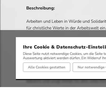
Beschreibung:
Arbeiten und Leben in Würde und Solidarit
für christliche Werte in der Arbeitswelt ein
Die KAB bietet ihren Mitgliedern Beratung u
Ihre Cookie & Datenschutz-Einstel
Instanzen der Sozialgerichtsbarkeit. Diese
Diese Seite nutzt notwendige Cookies, um die Seite t
Auswertung aktiviert werden dürfen. Ein Widerruf Ihre
Vor Ort in Mettingen ist die KAB St. Agath
Pfarrkirche ist die KAB St. Agatha regelm
Alle Cookies gestatten
Nur notwendige 
regelmäßig dabei. Ein Highlight ist an je
bekannt und sorgt immer für eine volle Kir