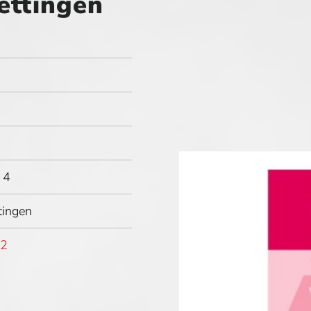
ettingen
 4
ingen
32