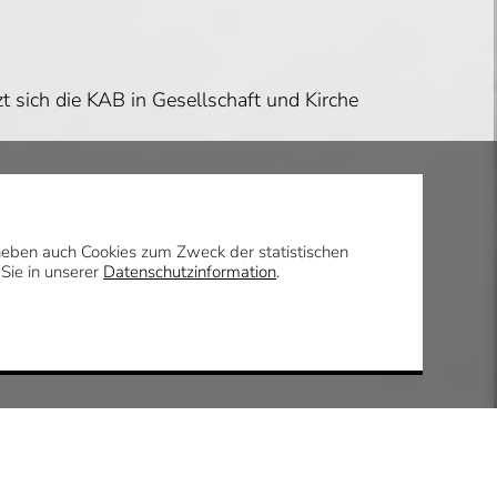
 sich die KAB in Gesellschaft und Kirche
vor dem Arbeitsgericht und in allen
chtschutzordnung enthalten.
daneben auch Cookies zum Zweck der statistischen
 Sie in unserer
Datenschutzinformation
.
nstaltungen werden angeboten. In der
tet. Auch bei Arbeitseinsätzen ist die KAB
st weit über die Grenzen Mettingens