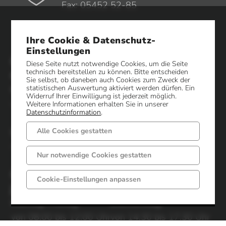
Fax: 05452 52-85
Impressum
Ihre Cookie & Datenschutz-
Datenschutz
Einstellungen
Öffnungszeiten
Diese Seite nutzt notwendige Cookies, um die Seite
technisch bereitstellen zu können. Bitte entscheiden
Gemeindeverwaltung
Sie selbst, ob daneben auch Cookies zum Zweck der
statistischen Auswertung aktiviert werden dürfen. Ein
Montag-Freitag
Montag-Dienstag
Widerruf Ihrer Einwilligung ist jederzeit möglich.
von 08:00 bis 12:00 Uhr
von 14:30 bis 16:00 Uhr
Weitere Informationen erhalten Sie in unserer
Datenschutzinformation
.
Donnerstag
Weitere Sprechzeiten
Alle Cookies gestatten
von 14:30 bis 17:30 Uhr
nach Vereinbarung.
Nur notwendige Cookies gestatten
Öffnungszeiten Sozialamt /
Cookie-Einstellungen anpassen
jobcenter / Standesamt
Montag-Freitag
Donnerstag
von 08:00 bis 12:00 Uhr
von 14:30 bis 17:30 Uhr