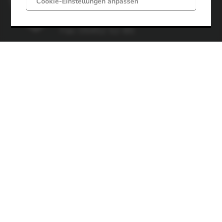
Cookie-Einstellungen anpassen
49497 Mettingen
Telefon: 05452 52-0
Fax: 05452 52-85
Impressum
Datenschutz
Öffnungszeiten
Gemeindeverwaltung
Montag-Freitag
Montag-Dienstag
von 08:00 bis 12:00 Uhr
von 14:30 bis 16:00 Uhr
Donnerstag
Weitere Sprechzeiten
von 14:30 bis 17:30 Uhr
nach Vereinbarung.
Öffnungszeiten Sozialamt /
jobcenter / Standesamt