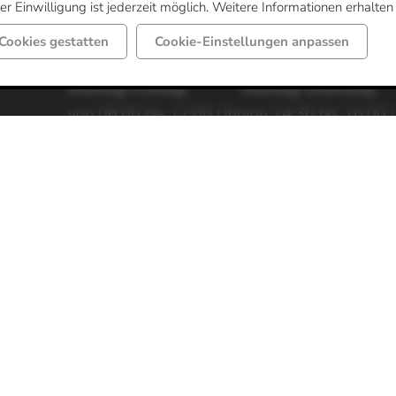
r Einwilligung ist jederzeit möglich. Weitere Informationen erhalten
Cookies gestatten
Cookie-Einstellungen anpassen
Öffnungszeiten Gemeindeverwa
Montag-Freitag
Montag-Dienstag
von 08:00 bis 12:00 Uhr
von 14:30 bis 16:00 
Donnerstag
Weitere Sprechzeit
von 14:30 bis 17:30 Uhr
nach Vereinbarung.
Öffnungszeiten Sozialamt / jobc
Montag-Freitag
Donnerstag
von 08:00 bis 12:00 Uhr
von 14:30 bis 17:30 