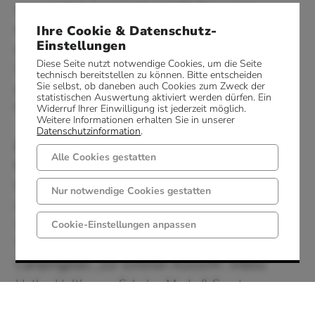
ausgestattet. Insgesamt sind 21 Stempel zu
erlaufen. Jede Stempelstelle wird nur einmal
Ihre Cookie & Datenschutz-
Einstellungen
gezählt und auch nur 1 x für jedes
Diese Seite nutzt notwendige Cookies, um die Seite
Leistungsabzeichen gewertet. Die bereits
technisch bereitstellen zu können. Bitte entscheiden
gesammelten Stempel werden für das nächst
Sie selbst, ob daneben auch Cookies zum Zweck der
statistischen Auswertung aktiviert werden dürfen. Ein
höhere Abzeichen angerechnet.
Widerruf Ihrer Einwilligung ist jederzeit möglich.
Weitere Informationen erhalten Sie in unserer
Datenschutzinformation
.
Zur Teilnahme benötigen Sie diesen
Alle Cookies gestatten
Wanderpass
. Im Pass sammeln Sie die Stempel
für die Wanderabzeichen der verschiedenen
Nur notwendige Cookies gestatten
Leistungsstufen.
Wanderpässe und -nadeln erhalten Sie in der
Cookie-Einstellungen anpassen
Tourist-Info, Hotel Restaurant Bergeshöhe,
Campingplatz „Zur schönen Aussicht“, Imbiss
Hatke, Holthaus - Schuhe, Mode & Sport