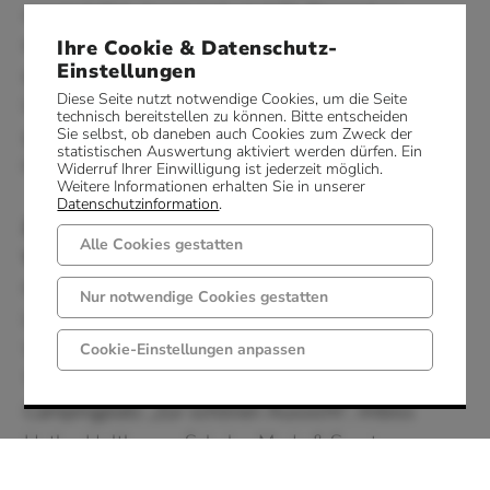
ausgestattet. Insgesamt sind 21 Stempel zu
erlaufen. Jede Stempelstelle wird nur einmal
Ihre Cookie & Datenschutz-
Einstellungen
gezählt und auch nur 1 x für jedes
Diese Seite nutzt notwendige Cookies, um die Seite
Leistungsabzeichen gewertet. Die bereits
technisch bereitstellen zu können. Bitte entscheiden
gesammelten Stempel werden für das nächst
Sie selbst, ob daneben auch Cookies zum Zweck der
statistischen Auswertung aktiviert werden dürfen. Ein
höhere Abzeichen angerechnet.
Widerruf Ihrer Einwilligung ist jederzeit möglich.
Weitere Informationen erhalten Sie in unserer
Datenschutzinformation
.
Zur Teilnahme benötigen Sie diesen
Alle Cookies gestatten
Wanderpass
. Im Pass sammeln Sie die Stempel
für die Wanderabzeichen der verschiedenen
Nur notwendige Cookies gestatten
Leistungsstufen.
Wanderpässe und -nadeln erhalten Sie in der
Cookie-Einstellungen anpassen
Tourist-Info, Hotel Restaurant Bergeshöhe,
Campingplatz „Zur schönen Aussicht“, Imbiss
Hatke, Holthaus - Schuhe, Mode & Sport