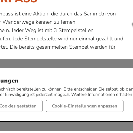
ass ist eine Aktion, die durch das Sammeln von
er Wanderwege kennen zu lernen.
meln. Jeder Weg ist mit 3 Stempelstellen
ufen. Jede Stempelstelle wird nur einmal gezählt und
rtet. Die bereits gesammelten Stempel werden für
pass
. Im Pass sammeln Sie die Stempel für die
lungen
ufen.
urist-Info, Hotel Restaurant Bergeshöhe,
echnisch bereitstellen zu können. Bitte entscheiden Sie selbst, ob 
r Einwilligung ist jederzeit möglich. Weitere Informationen erhalten
atke, Holthaus - Schuhe, Mode & Sport
Cookies gestatten
Cookie-Einstellungen anpassen