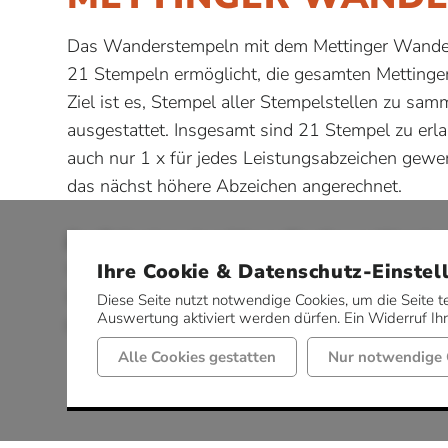
Das Wanderstempeln mit dem Mettinger Wanderp
21 Stempeln ermöglicht, die gesamten Metting
Ziel ist es, Stempel aller Stempelstellen zu sam
ausgestattet. Insgesamt sind 21 Stempel zu erla
auch nur 1 x für jedes Leistungsabzeichen gewe
das nächst höhere Abzeichen angerechnet.
Zur Teilnahme benötigen Sie diesen Wander
Ihre Cookie & Datenschutz-Einstel
Wanderabzeichen der verschiedenen Leistungsst
Wanderpässe und -nadeln erhalten Sie in der To
Diese Seite nutzt notwendige Cookies, um die Seite t
Auswertung aktiviert werden dürfen. Ein Widerruf Ihre
Campingplatz „Zur schönen Aussicht“, Imbiss H
Alle Cookies gestatten
Nur notwendige 