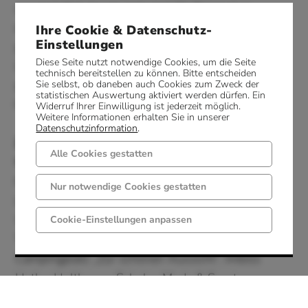
ausgestattet. Insgesamt sind 21 Stempel zu
erlaufen. Jede Stempelstelle wird nur einmal
Ihre Cookie & Datenschutz-
Einstellungen
gezählt und auch nur 1 x für jedes
Diese Seite nutzt notwendige Cookies, um die Seite
Leistungsabzeichen gewertet. Die bereits
technisch bereitstellen zu können. Bitte entscheiden
gesammelten Stempel werden für das nächst
Sie selbst, ob daneben auch Cookies zum Zweck der
statistischen Auswertung aktiviert werden dürfen. Ein
höhere Abzeichen angerechnet.
Widerruf Ihrer Einwilligung ist jederzeit möglich.
Weitere Informationen erhalten Sie in unserer
Datenschutzinformation
.
Zur Teilnahme benötigen Sie diesen
Alle Cookies gestatten
Wanderpass
. Im Pass sammeln Sie die Stempel
für die Wanderabzeichen der verschiedenen
Nur notwendige Cookies gestatten
Leistungsstufen.
Wanderpässe und -nadeln erhalten Sie in der
Cookie-Einstellungen anpassen
Tourist-Info, Hotel Restaurant Bergeshöhe,
Campingplatz „Zur schönen Aussicht“, Imbiss
Hatke, Holthaus - Schuhe, Mode & Sport