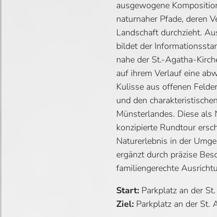
ausgewogene Komposition 
naturnaher Pfade, deren Ver
Landschaft durchzieht. A
bildet der Informationsst
nahe der St.-Agatha-Kirch
auf ihrem Verlauf eine ab
Kulisse aus offenen Felde
und den charakteristische
Münsterlandes. Diese als 
konzipierte Rundtour erschl
Naturerlebnis in der Umg
ergänzt durch präzise Bes
familiengerechte Ausricht
Start:
Parkplatz an der St.
Ziel:
Parkplatz an der St. 