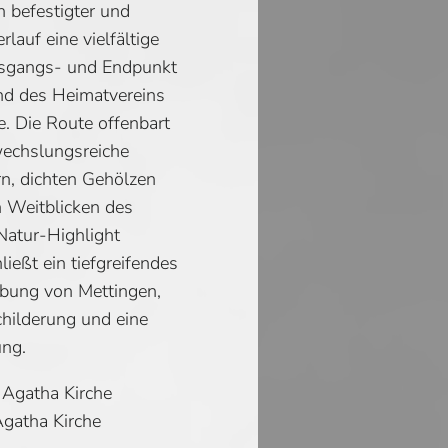
befestigter und
lauf eine vielfältige
usgangs- und Endpunkt
and des Heimatvereins
e. Die Route offenbart
wechslungsreiche
rn, dichten Gehölzen
n Weitblicken des
Natur-Highlight
ießt ein tiefgreifendes
ebung von Mettingen,
childerung und eine
ung.
 Agatha Kirche
Agatha Kirche