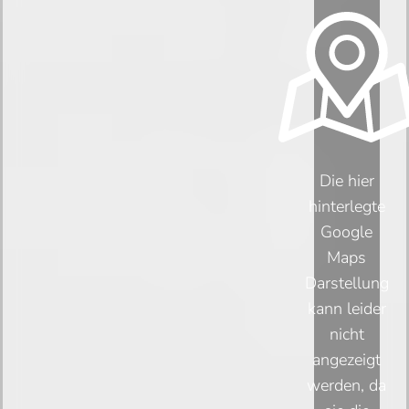
Die hier
hinterlegte
Google
Maps
Darstellung
kann leider
nicht
angezeigt
werden, da