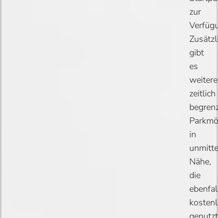
zur
Verfüg
Zusätzl
gibt
es
weitere
zeitlich
begren
Parkmög
in
unmitte
Nähe,
die
ebenfal
kosten
genutzt