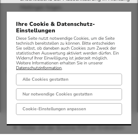
Mettingen folgen.
Alternativ bietet sich die Anfahrt über die A1
Ihre Cookie & Datenschutz-
an, Abfahrt Osnabrück Hafen, mit
Einstellungen
Weiterfahrt über Westerkappeln nach
Diese Seite nutzt notwendige Cookies, um die Seite
Mettingen.
technisch bereitstellen zu können. Bitte entscheiden
Sie selbst, ob daneben auch Cookies zum Zweck der
statistischen Auswertung aktiviert werden dürfen. Ein
Widerruf Ihrer Einwilligung ist jederzeit möglich.
Weitere Informationen erhalten Sie in unserer
Datenschutzinformation
.
Anreise mit dem ÖPNV:
Alle Cookies gestatten
Der Nah- und Fernverkehrsbahnhof Münster
wird aus unterschiedlichen Richtungen
Nur notwendige Cookies gestatten
angefahren
Cookie-Einstellungen anpassen
Von Münster aus mit der Buslinie S50 zur
Endstation Ibbenbüren, Busbahnhof
Weiter mit der Buslinie R20 zur Endstation
Mettingen (Westf), Schultenhof