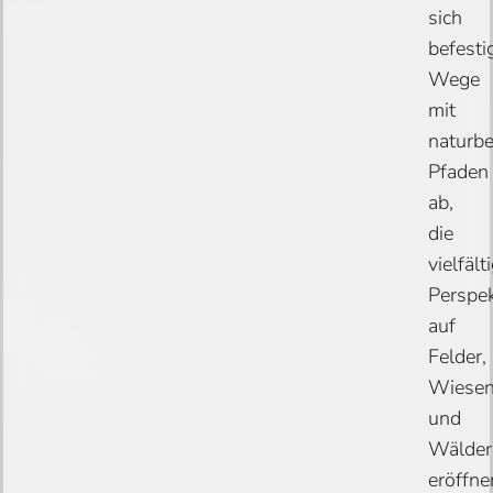
sich
befesti
Wege
mit
naturb
Pfaden
ab,
die
vielfält
Perspek
auf
Felder,
Wiese
und
Wälder
eröffne