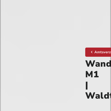
Amtsverz
Wand
M1
|
Wald