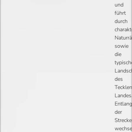
und
führt
durch
charakt
Naturr
sowie
die
typisch
Landsc
des
Teckle
Landes
Entlan
der
Strecke
wechse