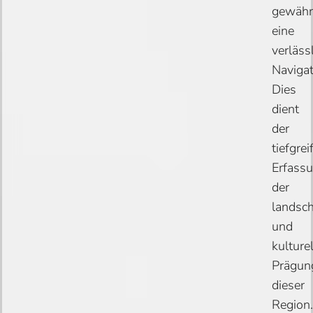
gewährl
eine
verläss
Navigat
Dies
dient
der
tiefgre
Erfass
der
landsch
und
kulture
Prägun
dieser
Region.