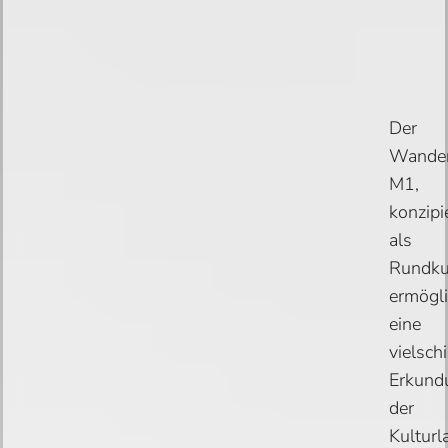
Der
Wande
M1,
konzipi
als
Rundku
ermögli
eine
vielsch
Erkund
der
Kulturl