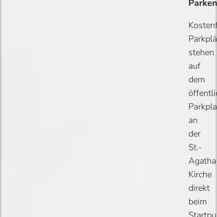
Parken
Kostenf
Parkplä
stehen
auf
dem
öffentl
Parkpla
an
der
St.-
Agatha
Kirche
direkt
beim
Startpu