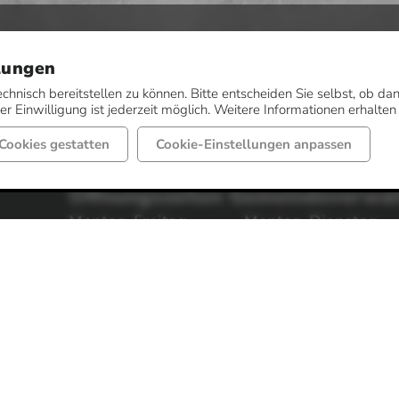
lungen
echnisch bereitstellen zu können. Bitte entscheiden Sie selbst, ob 
r Einwilligung ist jederzeit möglich. Weitere Informationen erhalten
Cookies gestatten
Cookie-Einstellungen anpassen
Öffnungszeiten Gemeindeverwa
Montag-Freitag
Montag-Dienstag
von 08:00 bis 12:00 Uhr
von 14:30 bis 16:00 
Donnerstag
Weitere Sprechzeit
von 14:30 bis 17:30 Uhr
nach Vereinbarung.
Öffnungszeiten Sozialamt / jobc
Montag-Freitag
Donnerstag