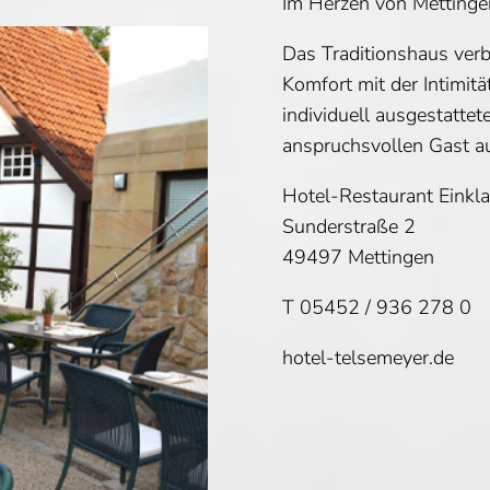
Im Herzen von Mettinge
Das Traditionshaus verb
Komfort mit der Intimit
individuell ausgestatte
anspruchsvollen Gast a
Hotel-Restaurant Einkl
Sunderstraße 2
49497 Mettingen
T 05452 / 936 278 0
hotel-telsemeyer.de