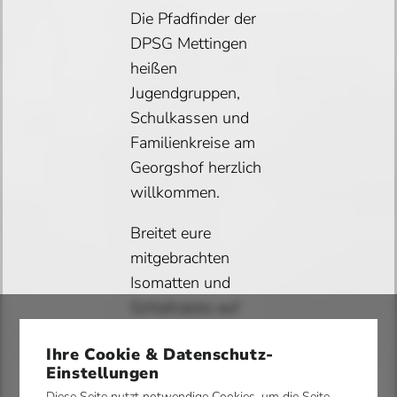
Die Pfadfinder der
DPSG Mettingen
heißen
Jugendgruppen,
Schulkassen und
Familienkreise am
Georgshof herzlich
willkommen.
Breitet eure
mitgebrachten
Isomatten und
Schlafsäcke auf
dem gemütlichen
Ihre Cookie & Datenschutz-
Schlafboden aus.
Einstellungen
Es erwartet euch
Diese Seite nutzt notwendige Cookies, um die Seite