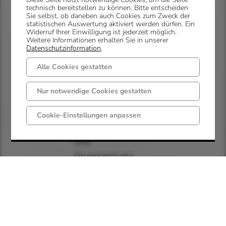
eine gut
technisch bereitstellen zu können. Bitte entscheiden
Sie selbst, ob daneben auch Cookies zum Zweck der
ausgestattet
statistischen Auswertung aktiviert werden dürfen. Ein
Widerruf Ihrer Einwilligung ist jederzeit möglich.
Gruppenküche mit
Weitere Informationen erhalten Sie in unserer
Spülmaschine. Das
Datenschutzinformation
.
Flett mit Herdfeuer
Alle Cookies gestatten
bietet eine
behagliche
Nur notwendige Cookies gestatten
Atmosphäre für
Cookie-Einstellungen anpassen
gesellige Runden.
Drei
Gruppenräume
stehen für
Workshops und
Aktivitäten zur
Verfügung.