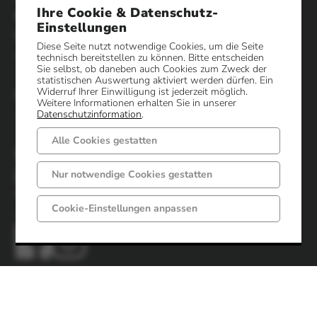
Gemeindeverwaltung
Ihre Cookie & Datenschutz-
Einstellungen
Montag-Freitag
Montag-Dienstag
Diese Seite nutzt notwendige Cookies, um die Seite
von 08:00 bis 12:00 Uhr
von 14:30 bis 16:00 Uhr
technisch bereitstellen zu können. Bitte entscheiden
Sie selbst, ob daneben auch Cookies zum Zweck der
statistischen Auswertung aktiviert werden dürfen. Ein
Widerruf Ihrer Einwilligung ist jederzeit möglich.
Donnerstag
Weitere Sprechzeiten
Weitere Informationen erhalten Sie in unserer
von 14:30 bis 17:30 Uhr
nach Vereinbarung.
Datenschutzinformation
.
Alle Cookies gestatten
Öffnungszeiten Sozialamt /
jobcenter / Standesamt
Nur notwendige Cookies gestatten
Montag-Freitag
Donnerstag
Cookie-Einstellungen anpassen
von 08:00 bis 12:00 Uhr
von 14:30 bis 17:30 Uhr