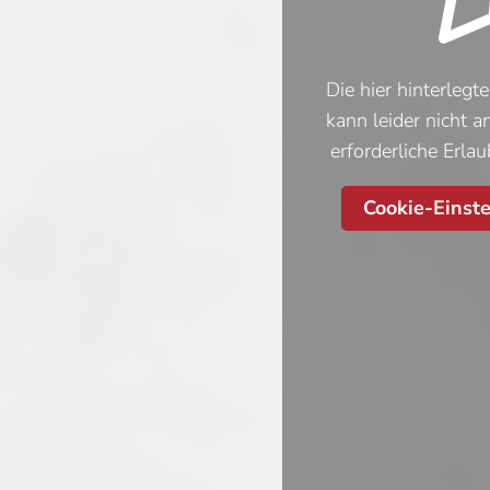
Die hier hinterleg
kann leider nicht a
erforderliche Erla
Cookie-Einst