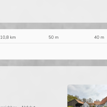
10,8 km
50 m
40 m