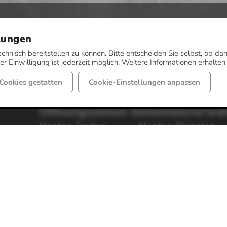
lungen
echnisch bereitstellen zu können. Bitte entscheiden Sie selbst, ob 
r Einwilligung ist jederzeit möglich. Weitere Informationen erhalten
Cookies gestatten
Cookie-Einstellungen anpassen
Öffnungszeiten Gemeindeverwa
Montag-Freitag
Montag-Dienstag
von 08:00 bis 12:00 Uhr
von 14:30 bis 16:00 
Donnerstag
Weitere Sprechzeit
von 14:30 bis 17:30 Uhr
nach Vereinbarung.
Öffnungszeiten Sozialamt / jobc
Montag-Freitag
Donnerstag