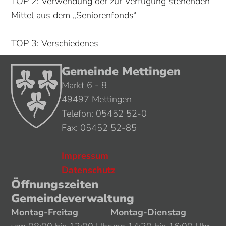
TOP 2: Verwendung der zur Verfügung stehenden
Mittel aus dem „Seniorenfonds“
TOP 3: Verschiedenes
Gemeinde Mettingen
Markt 6 - 8
49497 Mettingen
Telefon: 05452 52-0
Fax: 05452 52-85
Impressum
Datenschutz
Öffnungszeiten
Gemeindeverwaltung
Montag-Freitag
Montag-Dienstag