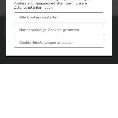
Weitere Informationen erhalten Sie in unserer
Datenschutzinformation
.
Alle Cookies gestatten
Gemeinde Mettingen
Nur notwendige Cookies gestatten
Markt 6 - 8
49497 Mettingen
Cookie-Einstellungen anpassen
Telefon: 05452 52-0
Fax: 05452 52-85
Impressum
Datenschutz
Öffnungszeiten
Gemeindeverwaltung
Montag-Freitag
Montag-Dienstag
von 08:00 bis 12:00 Uhr
von 14:30 bis 16:00 Uhr