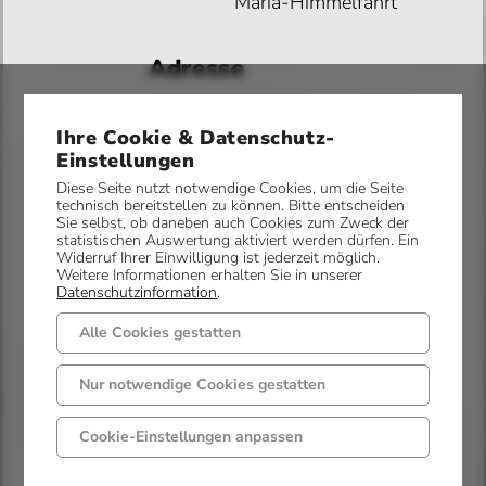
Mariä-Himmelfahrt
Adresse
Straße
Wöstenstraße 9
Ihre Cookie & Datenschutz-
Einstellungen
PLZ
Diese Seite nutzt notwendige Cookies, um die Seite
49497 Mettingen
technisch bereitstellen zu können. Bitte entscheiden
Ort
Sie selbst, ob daneben auch Cookies zum Zweck der
statistischen Auswertung aktiviert werden dürfen. Ein
Widerruf Ihrer Einwilligung ist jederzeit möglich.
Kontakt
Weitere Informationen erhalten Sie in unserer
Datenschutzinformation
.
Alle Cookies gestatten
Telefon
05452 / 9344-0
Nur notwendige Cookies gestatten
Fax
05452 / 9344-16
Cookie-Einstellungen anpassen
stagatha-
Email
schlickelde@bistum-