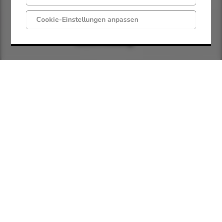
Cookie-Einstellungen anpassen
Beschreibung:
Förderung der
Jugendarbeit, im
speziellen des
Tüöttenstammes
der DPSG