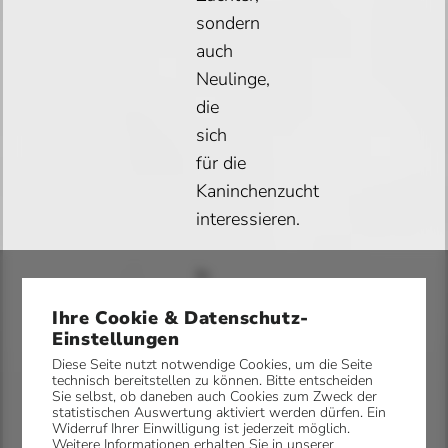
sondern
auch
Neulinge,
die
sich
für die
Kaninchenzucht
interessieren.
In
unserem
Ihre Cookie & Datenschutz-
Verein
Einstellungen
fördern
Diese Seite nutzt notwendige Cookies, um die Seite
technisch bereitstellen zu können. Bitte entscheiden
wir die
Sie selbst, ob daneben auch Cookies zum Zweck der
Zucht
statistischen Auswertung aktiviert werden dürfen. Ein
Widerruf Ihrer Einwilligung ist jederzeit möglich.
von
Weitere Informationen erhalten Sie in unserer