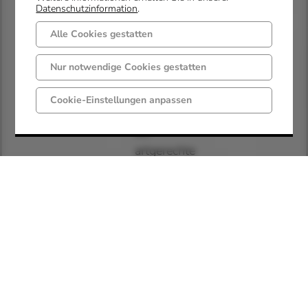
Datenschutzinformation
.
verschiedenen
Kaninchenrassen
Alle Cookies gestatten
und
Nur notwendige Cookies gestatten
legen
großen
Cookie-Einstellungen anpassen
Wert
auf
artgerechte
Haltung
und
Pflege.
Durch
regelmäßige
Treffen
und
Veranstaltungen