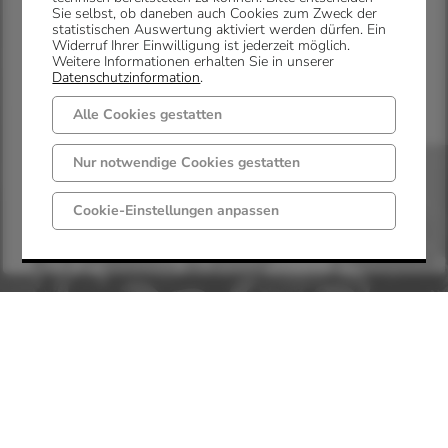
Sie selbst, ob daneben auch Cookies zum Zweck der
So., 27. September
statistischen Auswertung aktiviert werden dürfen. Ein
Widerruf Ihrer Einwilligung ist jederzeit möglich.
Weitere Informationen erhalten Sie in unserer
VEREIN FÜR WIRTSCHAFTSFÖRDERUNG
Datenschutzinformation
.
IN METTINGEN E. V.
Alle Cookies gestatten
Ärappelfest
Nur notwendige Cookies gestatten
Cookie-Einstellungen anpassen
09:00 Uhr