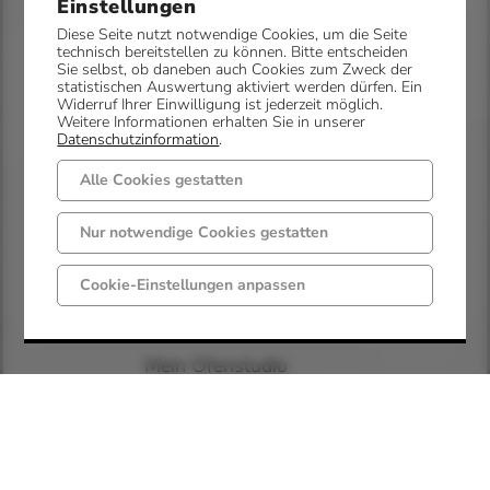
Einstellungen
Ofentausch. In unserer
Diese Seite nutzt notwendige Cookies, um die Seite
Ausstellung in
technisch bereitstellen zu können. Bitte entscheiden
Sie selbst, ob daneben auch Cookies zum Zweck der
Mettingen können
statistischen Auswertung aktiviert werden dürfen. Ein
Widerruf Ihrer Einwilligung ist jederzeit möglich.
verschiedene
Weitere Informationen erhalten Sie in unserer
Datenschutzinformation
.
Ofenmodelle live
erlebt und passende
Alle Cookies gestatten
Lösungen für das
eigene Zuhause
Nur notwendige Cookies gestatten
gefunden werden.
Cookie-Einstellungen anpassen
Mein Ofenstudio
GmbH
Westerkappelner Str.
11
49497 Mettingen