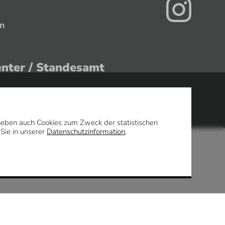
en
enter / Standesamt
Uhr
daneben auch Cookies zum Zweck der statistischen
 Sie in unserer
Datenschutzinformation
.