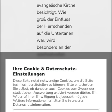
evangelische Kirche
besichtigt. Wie
groß der Einfluss
der Herrschenden
auf die Untertanen
war, wird
besonders an der
wechselvollen
Kirchengeschichte
Mettingens
Ihre Cookie & Datenschutz-
Einstellungen
deutlich. Gezeigt
Diese Seite nutzt notwendige Cookies, um die Seite
wird auch, wie sich
technisch bereitstellen zu können. Bitte entscheiden
der Ortskern
Sie selbst, ob daneben auch Cookies zum Zweck der
statistischen Auswertung aktiviert werden dürfen. Ein
verändert hat,
Widerruf Ihrer Einwilligung ist jederzeit möglich.
Weitere Informationen erhalten Sie in unserer
welche Bedeutung
Datenschutzinformation
.
die historischen