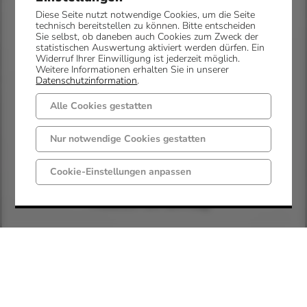
Begleitprogramm
Diese Seite nutzt notwendige Cookies, um die Seite
technisch bereitstellen zu können. Bitte entscheiden
sowie spezifische
Sie selbst, ob daneben auch Cookies zum Zweck der
statistischen Auswertung aktiviert werden dürfen. Ein
museumspädagogische
Widerruf Ihrer Einwilligung ist jederzeit möglich.
Vermittlungsangebote
Weitere Informationen erhalten Sie in unserer
Datenschutzinformation
.
und Workshops
Alle Cookies gestatten
ergänzt.
Nur notwendige Cookies gestatten
Öffnungszeiten
Cookie-Einstellungen anpassen
Mittwoch bis Sonntag
11.00 – 17.00 Uhr
jeder erste Donnerstag
im Monat bis 21.00
Uhr